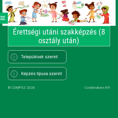
Érettségi utáni szakképzés (8
osztály után)
Települések szerint
Képzés típusa szerint
©
CSMPSZ
2026
Codemakers Kft