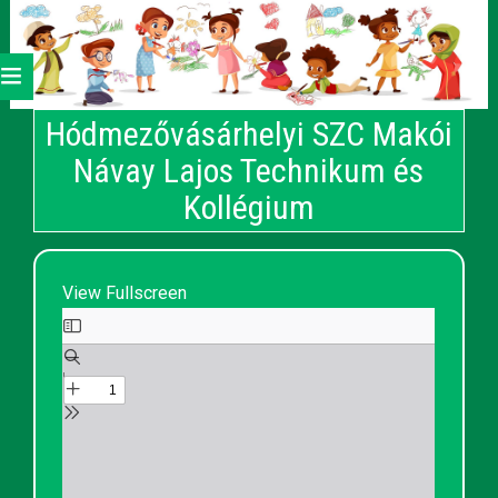
Hódmezővásárhelyi SZC Makói
Návay Lajos Technikum és
Kollégium
View Fullscreen
Skip
to
PDF
content