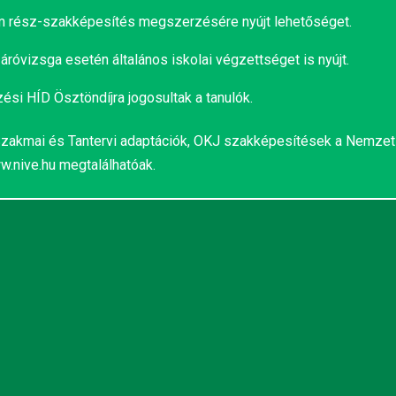
m rész-szakképesítés megszerzésére nyújt lehetőséget.
áróvizsga esetén általános iskolai végzettséget is nyújt.
si HÍD Ösztöndíjra jogosultak a tanulók.
zakmai és Tantervi adaptációk, OKJ szakképesítések a Nemzet
w.nive.hu
megtalálhatóak.