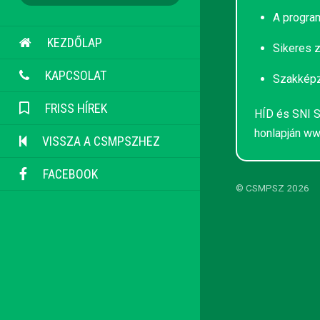
A progra
KEZDŐLAP
Sikeres z
KAPCSOLAT
Szakképzé
FRISS HÍREK
HÍD és SNI S
honlapján
ww
VISSZA A CSMPSZHEZ
FACEBOOK
©
CSMPSZ
2026