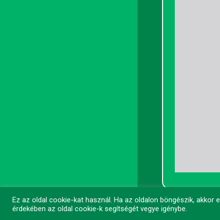
Ez az oldal cookie-kat használ. Ha az oldalon böngészik, akkor
©
CSMPSZ
2026
érdekében az oldal cookie-k segítségét vegye igénybe.