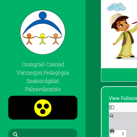
Csongrád-Csanád
Vármegyei Pedagógiai
Szakszolgálat
Pályaválasztás
View Fullscr
Skip
to
PDF
content