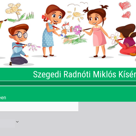
Szegedi Radnóti Miklós Kísé
een