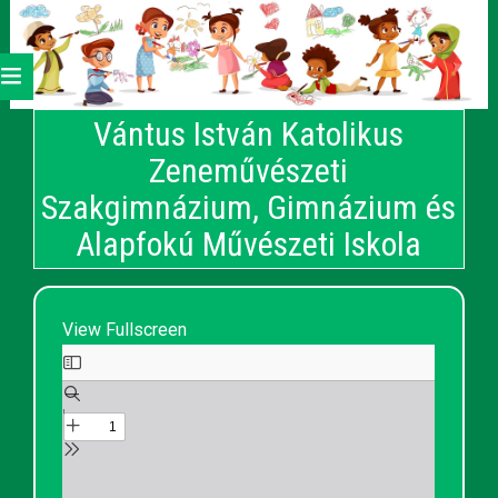
Vántus István Katolikus
Zeneművészeti
Szakgimnázium, Gimnázium és
Alapfokú Művészeti Iskola
View Fullscreen
Skip
to
PDF
content